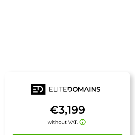
The domain
spicerack.de
is for sale
€3,199
info_outline
without VAT.