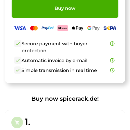
Buy now
check
Secure payment with buyer
info_outline
protection
check
Automatic invoice by e-mail
info_outline
check
Simple transmission in real time
info_outline
Buy now spicerack.de!
1.
shopping_cart