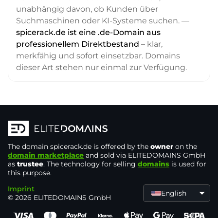
unabhängig davon, ob Kunden über
Suchmaschinen oder KI-Systeme suchen. —
spicerack.de ist eine .de-Domain aus
professionellem Direktbestand
– klar,
merkfähig und sofort einsetzbar. Domains
dieser Art stehen nur einmal zur Verfügung.
The domain
spicerack.de
is offered by the
owner
on the
domain marketplace
and sold via ELITEDOMAINS GmbH
as
trustee
. The technology for selling
domains
is used for
this purpose.
Imprint
English
© 2026 ELITEDOMAINS GmbH