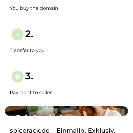
You buy the domain
2.
arrow_forward
Transfer to you
3.
paid
Payment to seller
spicerack.de – Einmalig. Exklusiv.